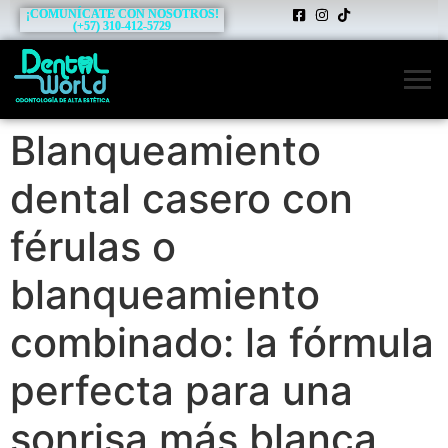
¡COMUNÍCATE CON NOSOTROS!
(+57) 310-412-5729
Blanqueamiento
dental casero con
férulas o
blanqueamiento
combinado: la fórmula
perfecta para una
sonrisa más blanca