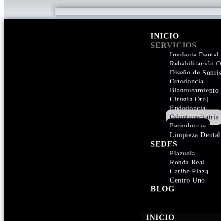
INICIO
SERVICIOS
Implante Dental
Rehabilitación O
Diseño de Sonri
Ortodoncia
Blanqueamiento 
Cirugía Oral
Endodoncia
Odontopediatría
Periodoncia
Limpieza Dental
SEDES
Plazuela
Ronda Real
Caribe Plaza
Centro Uno
BLOG
INICIO