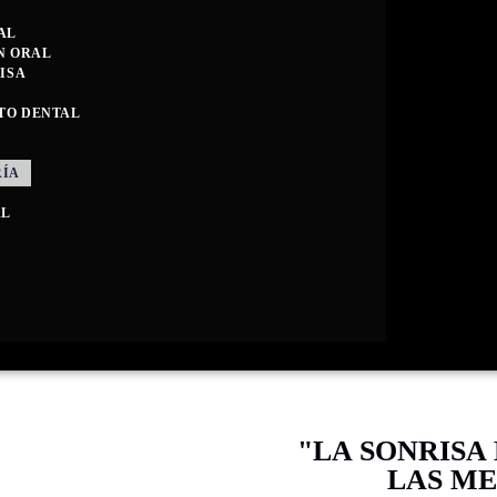
AL
N ORAL
ISA
TO DENTAL
RÍA
AL
"LA SONRISA
LAS M