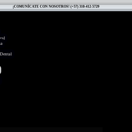
¡COMUNÍCATE CON NOSOTROS!
(+57) 310-412-5729
ral
sa
Dental